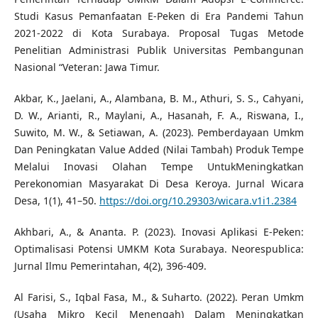
Studi Kasus Pemanfaatan E-Peken di Era Pandemi Tahun
2021-2022 di Kota Surabaya. Proposal Tugas Metode
Penelitian Administrasi Publik Universitas Pembangunan
Nasional “Veteran: Jawa Timur.
Akbar, K., Jaelani, A., Alambana, B. M., Athuri, S. S., Cahyani,
D. W., Arianti, R., Maylani, A., Hasanah, F. A., Riswana, I.,
Suwito, M. W., & Setiawan, A. (2023). Pemberdayaan Umkm
Dan Peningkatan Value Added (Nilai Tambah) Produk Tempe
Melalui Inovasi Olahan Tempe UntukMeningkatkan
Perekonomian Masyarakat Di Desa Keroya. Jurnal Wicara
Desa, 1(1), 41–50.
https://doi.org/10.29303/wicara.v1i1.2384
Akhbari, A., & Ananta. P. (2023). Inovasi Aplikasi E-Peken:
Optimalisasi Potensi UMKM Kota Surabaya. Neorespublica:
Jurnal Ilmu Pemerintahan, 4(2), 396-409.
Al Farisi, S., Iqbal Fasa, M., & Suharto. (2022). Peran Umkm
(Usaha Mikro Kecil Menengah) Dalam Meningkatkan