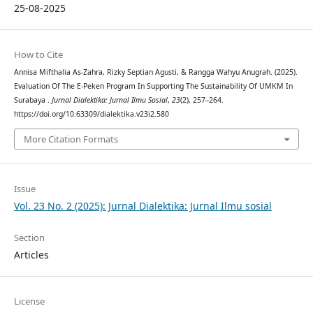
25-08-2025
How to Cite
Annisa Mifthalia As-Zahra, Rizky Septian Agusti, & Rangga Wahyu Anugrah. (2025).
Evaluation Of The E-Peken Program In Supporting The Sustainability Of UMKM In
Surabaya .
Jurnal Dialektika: Jurnal Ilmu Sosial
,
23
(2), 257–264.
https://doi.org/10.63309/dialektika.v23i2.580
More Citation Formats
Issue
Vol. 23 No. 2 (2025): Jurnal Dialektika: Jurnal Ilmu sosial
Section
Articles
License