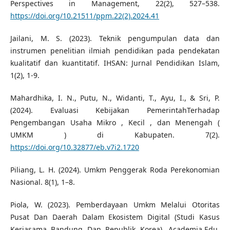
Perspectives in Management, 22(2), 527–538.
https://doi.org/10.21511/ppm.22(2).2024.41
Jailani, M. S. (2023). Teknik pengumpulan data dan
instrumen penelitian ilmiah pendidikan pada pendekatan
kualitatif dan kuantitatif. IHSAN: Jurnal Pendidikan Islam,
1(2), 1-9.
Mahardhika, I. N., Putu, N., Widanti, T., Ayu, I., & Sri, P.
(2024). Evaluasi Kebijakan PemerintahTerhadap
Pengembangan Usaha Mikro , Kecil , dan Menengah (
UMKM ) di Kabupaten. 7(2).
https://doi.org/10.32877/eb.v7i2.1720
Piliang, L. H. (2024). Umkm Penggerak Roda Perekonomian
Nasional. 8(1), 1–8.
Piola, W. (2023). Pemberdayaan Umkm Melalui Otoritas
Pusat Dan Daerah Dalam Ekosistem Digital (Studi Kasus
Kerjasama Bandung Dan Republik Korea). Academia.Edu.