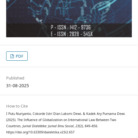
PDF
Published
31-08-2025
How to Cite
I Putu Nuriyanto, Cokorde Istri Dian Laksmi Dewi, & Kadek Ary Purnama Dewi.
(2025). The Influence of Globalization on International Law Between Two
Countries.
Jurnal Dialektika: Jurnal Ilmu Sosial
,
23
(2), 849–856.
https://doi.org/10.63309/dialektika.v23i2.657