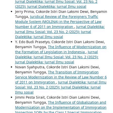
Jurnal Dialektika: Jurnal Ilmu Sosial: Vol. 23 No. 2
(2025): Jurnal Dialektika: Jurnal Ilmu sosial
Jerry Prima, Cokorde Istri Dian Laksmi Dewi, Benyamin
Tungga,
Juridical Review of the Foreigners Traffic
Module System (MOLINA) in the Perspective of Law
Number 6 of 2011 on Immigration
,
Jurnal Dialektika:
Jurnal Ilmu Sosial: Vol. 23 No. 2 (2025): Jurnal
Dialektika: Jurnal Ilmu sosial
Y. Edo Budi Prasetyo, Cokorde Istri Dian Laksmi Dewi,
Benyamin Tungga,
The Influence of Modernization on
the Formation of Legislation in Indonesia
,
Jurnal
Dialektika: Jurnal Ilmu Sosial: Vol. 23 No. 2 (2025):
Jurnal Dialektika: Jurnal Ilmu sosial
Novan Syahputra, Cokorde Istri Dian Laksmi Dewi,
Benyamin Tungga,
The Transition of Immigration
Service Modernization in the Review of Law Number 6
of 2011 on Immigration
,
Jurnal Dialektika: Jurnal Ilmu
Sosial: Vol. 23 No. 2 (2025): Jurnal Dialektika: Jurnal
Ilmu sosial
Jimmi Pesta Sirait, Cokorde Istri Dian Laksmi Dewi,
Benyamin Tungga,
The Influence of Globalization and
Modernization on the Implementation of Immigration
Inspection SOPs by the Class I Special Immigration