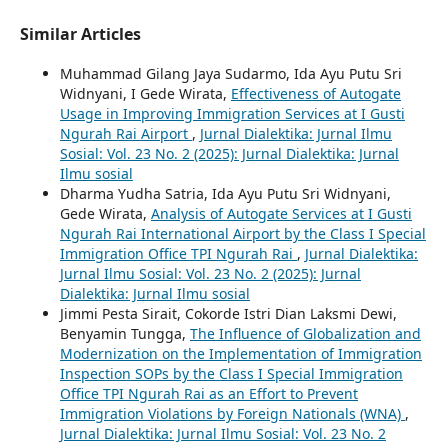
Similar Articles
Muhammad Gilang Jaya Sudarmo, Ida Ayu Putu Sri
Widnyani, I Gede Wirata,
Effectiveness of Autogate
Usage in Improving Immigration Services at I Gusti
Ngurah Rai Airport
,
Jurnal Dialektika: Jurnal Ilmu
Sosial: Vol. 23 No. 2 (2025): Jurnal Dialektika: Jurnal
Ilmu sosial
Dharma Yudha Satria, Ida Ayu Putu Sri Widnyani,
Gede Wirata,
Analysis of Autogate Services at I Gusti
Ngurah Rai International Airport by the Class I Special
Immigration Office TPI Ngurah Rai
,
Jurnal Dialektika:
Jurnal Ilmu Sosial: Vol. 23 No. 2 (2025): Jurnal
Dialektika: Jurnal Ilmu sosial
Jimmi Pesta Sirait, Cokorde Istri Dian Laksmi Dewi,
Benyamin Tungga,
The Influence of Globalization and
Modernization on the Implementation of Immigration
Inspection SOPs by the Class I Special Immigration
Office TPI Ngurah Rai as an Effort to Prevent
Immigration Violations by Foreign Nationals (WNA)
,
Jurnal Dialektika: Jurnal Ilmu Sosial: Vol. 23 No. 2